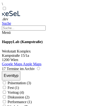
\
.dev
Suche
Menü
HappyLab (Kampstraße)
Werkstatt
Komplex
Kampstraße 15/1a
1200 Wien
Google Maps
Apple Maps
17 Termine im Archiv
Eventtyp
Präsentation (3)
Fest (1)
Vortrag (4)
Diskussion (2)
Performance (1)