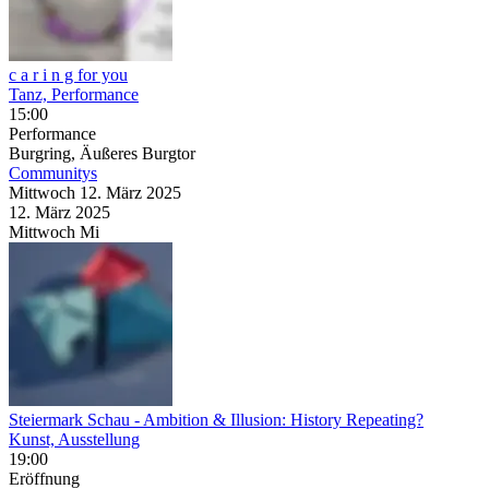
c a r i n g for you
Tanz, Performance
15:00
Performance
Burgring, Äußeres Burgtor
Communitys
Mittwoch
12. März
2025
12. März
2025
Mittwoch
Mi
Steiermark Schau
- Ambition & Illusion: History Repeating?
Kunst, Ausstellung
19:00
Eröffnung