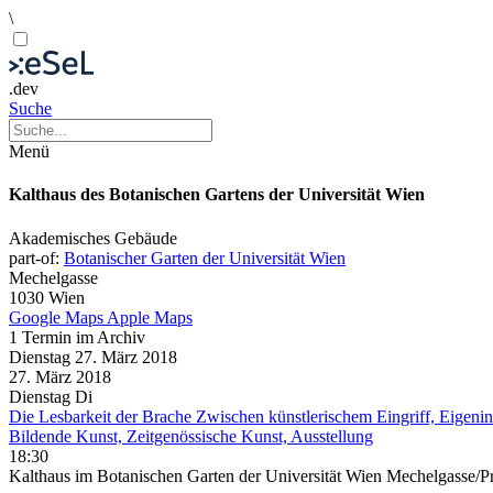
\
.dev
Suche
Menü
Kalthaus des Botanischen Gartens der Universität Wien
Akademisches Gebäude
part-of:
Botanischer Garten der Universität Wien
Mechelgasse
1030 Wien
Google Maps
Apple Maps
1 Termin im Archiv
Dienstag
27. März
2018
27. März
2018
Dienstag
Di
Die Lesbarkeit der Brache Zwischen künstlerischem Eingriff, Eigenini
Bildende Kunst, Zeitgenössische Kunst, Ausstellung
18:30
Kalthaus im Botanischen Garten der Universität Wien Mechelgasse/P