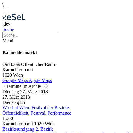
\
.dev
Suche
Menü
Karmelitermarkt
Outdoors
Öffentlicher Raum
Karmelitermarkt
1020 Wien
Google Maps
Apple Maps
5 Termine im Archiv
Dienstag
27. März
2018
27. März
2018
Dienstag
Di
Wir sind Wien. Festival der Bezirke.
Öffentlichkeit, Festival, Performance
15:00
Karmelitermarkt 1020 Wien
Bezirksrundgang 2. Bezirk