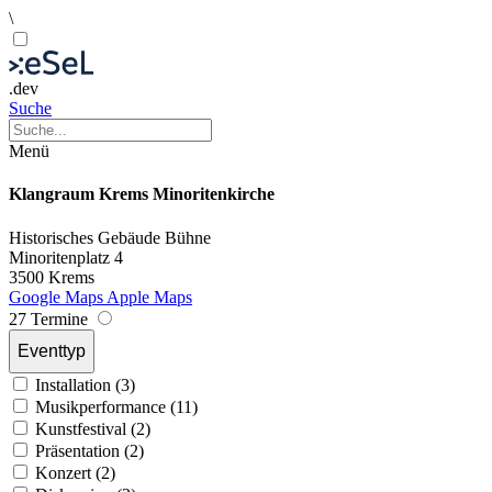
\
.dev
Suche
Menü
Klangraum Krems Minoritenkirche
Historisches Gebäude
Bühne
Minoritenplatz 4
3500 Krems
Google Maps
Apple Maps
27 Termine
Eventtyp
Installation (3)
Musikperformance (11)
Kunstfestival (2)
Präsentation (2)
Konzert (2)