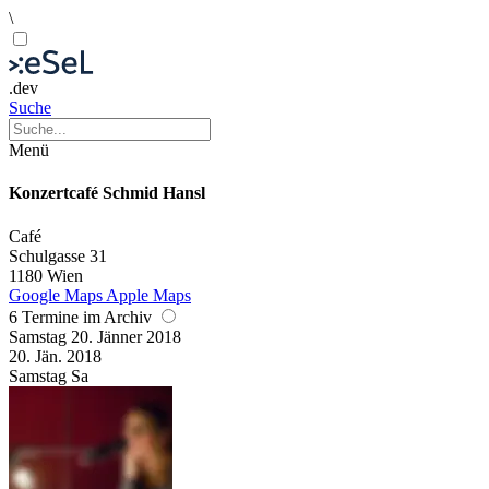
\
.dev
Suche
Menü
Konzertcafé Schmid Hansl
Café
Schulgasse 31
1180 Wien
Google Maps
Apple Maps
6 Termine im Archiv
Samstag
20. Jänner
2018
20. Jän.
2018
Samstag
Sa