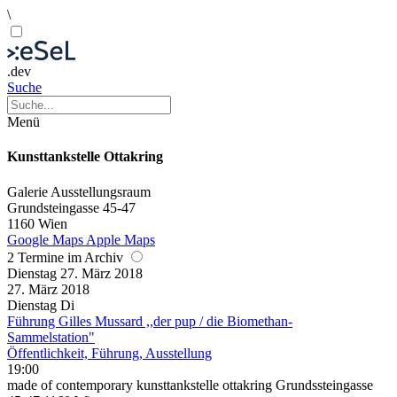
\
.dev
Suche
Menü
Kunsttankstelle Ottakring
Galerie
Ausstellungsraum
Grundsteingasse 45-47
1160 Wien
Google Maps
Apple Maps
2 Termine im Archiv
Dienstag
27. März
2018
27. März
2018
Dienstag
Di
Führung Gilles Mussard ,,der pup / die Biomethan-
Sammelstation"
Öffentlichkeit, Führung, Ausstellung
19:00
made of contemporary kunsttankstelle ottakring Grundssteingasse