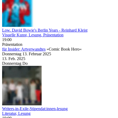
Low. David Bowie's Berlin Years
- Reinhard Kleist
Visuelle Kunst, Lesung, Präsentation
19:00
Präsentation
für Insider: Artverwandtes
»Comic Book Hero«
Donnerstag
13. Februar
2025
13. Feb.
2025
Donnerstag
Do
Writers-in-Exile-Stipendat:innen-lesung
Literatur, Lesung