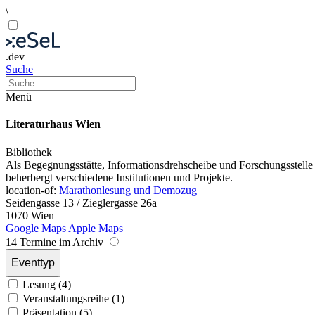
\
.dev
Suche
Menü
Literaturhaus Wien
Bibliothek
Als Begegnungsstätte, Informationsdrehscheibe und Forschungsstelle bi
beherbergt verschiedene Institutionen und Projekte.
location-of:
Marathonlesung und Demozug
Seidengasse 13 / Zieglergasse 26a
1070 Wien
Google Maps
Apple Maps
14 Termine im Archiv
Eventtyp
Lesung (4)
Veranstaltungsreihe (1)
Präsentation (5)