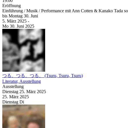
19:00
Eröffnung
Einführung / Musik / Performance mit Ann Cotten & Kanako Tada s
bis
Montag
30. Juni
5. März
2025
-
Mo
30. Juni
2025
つる、つる、つる、 (Tsuru, Tsuru, Tsuru)
Literatur, Ausstellung
Ausstellung
Dienstag
25. März
2025
25. März
2025
Dienstag
Di