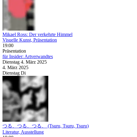
Mikael Ross: Der verkehrte Himmel
Visuelle Kunst, Präsentation
19:00
Präsentation
für Insider: Artverwandtes
Dienstag
4. März
2025
4. März
2025
Dienstag
Di
つる、つる、つる、 (Tsuru, Tsuru, Tsuru)
Literatur, Ausstellung