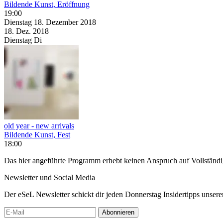
Bildende Kunst, Eröffnung
19:00
Dienstag
18. Dezember
2018
18. Dez.
2018
Dienstag
Di
old year - new arrivals­
Bildende Kunst, Fest
18:00
Das hier angeführte Programm erhebt keinen Anspruch auf Vollständ
Newsletter und Social Media
Der eSeL Newsletter schickt dir jeden Donnerstag Insidertipps unsere
Abonnieren