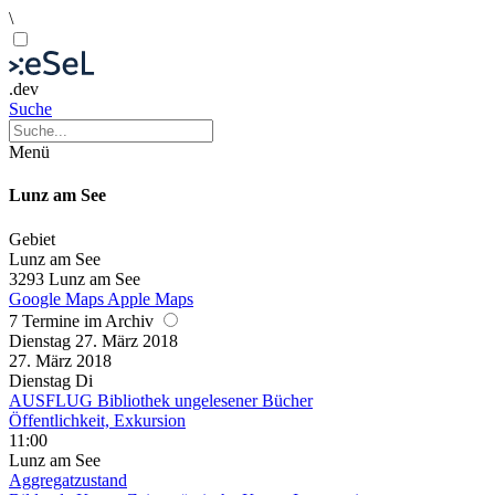
\
.dev
Suche
Menü
Lunz am See
Gebiet
Lunz am See
3293 Lunz am See
Google Maps
Apple Maps
7 Termine im Archiv
Dienstag
27. März
2018
27. März
2018
Dienstag
Di
AUSFLUG Bibliothek ungelesener Bücher
Öffentlichkeit, Exkursion
11:00
Lunz am See
Aggregatzustand