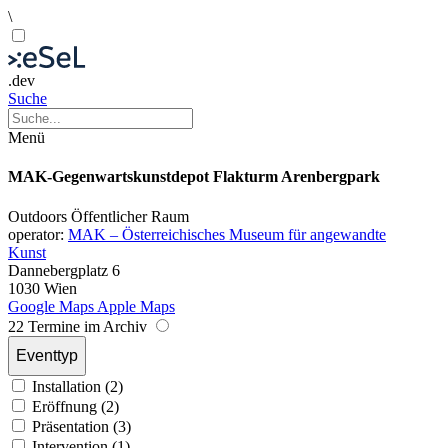
\
.dev
Suche
Menü
MAK-Gegenwartskunstdepot Flakturm Arenbergpark
Outdoors
Öffentlicher Raum
operator:
MAK – Österreichisches Museum für angewandte
Kunst
Dannebergplatz 6
1030 Wien
Google Maps
Apple Maps
22 Termine im Archiv
Eventtyp
Installation (2)
Eröffnung (2)
Präsentation (3)
Intervention (1)