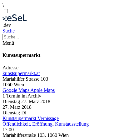
\
.dev
Suche
Menü
Kunstsupermarkt
Adresse
kunstsupermarkt.at
Mariahilfer Strasse 103
1060 Wien
Google Maps
Apple Maps
1 Termin im Archiv
Dienstag
27. März
2018
27. März
2018
Dienstag
Di
Kunstsupermarkt Vernissage
Öffentlichkeit, Eröffnung, Kunstausstellung
17:00
Mariahilferstraße 103, 1060 Wien