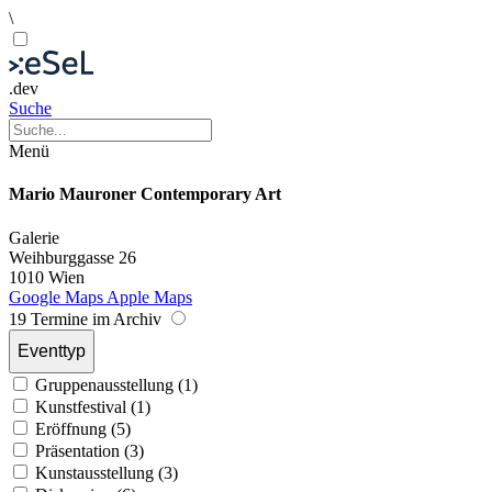
\
.dev
Suche
Menü
Mario Mauroner Contemporary Art
Galerie
Weihburggasse 26
1010 Wien
Google Maps
Apple Maps
19 Termine im Archiv
Eventtyp
Gruppenausstellung (1)
Kunstfestival (1)
Eröffnung (5)
Präsentation (3)
Kunstausstellung (3)