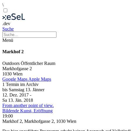
\
.dev
Suche
Menü
Markhof 2
Outdoors
Öffentlicher Raum
Markhofgasse 2
1030 Wien
Google Maps
Apple Maps
1 Termin im Archiv
bis
Samstag
13. Jänner
12. Dez.
2017
-
Sa
13. Jän.
2018
From another point of view.
Bildende Kunst, Eröffnung
19:00
Markhof 2, Markhofgasse 2, 1030 Wien