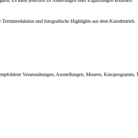
igkeit. Es kann jederzeit zu Änderungen oder Ergänzungen kommen.
r Terminredaktion und fotografische Highlights aus dem Kunstbetrieb.
du empfohlene Veranstaltungen, Ausstellungen, Museen, Kinoprogramm, T