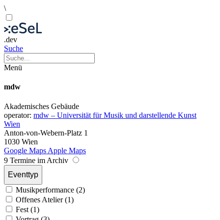
\
.dev
Suche
Menü
mdw
Akademisches Gebäude
operator:
mdw – Universität für Musik und darstellende Kunst
Wien
Anton-von-Webern-Platz 1
1030 Wien
Google Maps
Apple Maps
9 Termine im Archiv
Eventtyp
Musikperformance (2)
Offenes Atelier (1)
Fest (1)
Vortrag (3)