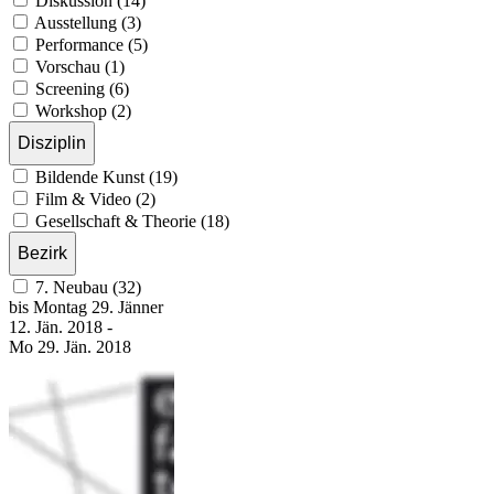
Diskussion (14)
Ausstellung (3)
Performance (5)
Vorschau (1)
Screening (6)
Workshop (2)
Disziplin
Bildende Kunst (19)
Film & Video (2)
Gesellschaft & Theorie (18)
Bezirk
7. Neubau (32)
bis
Montag
29. Jänner
12. Jän.
2018
-
Mo
29. Jän.
2018