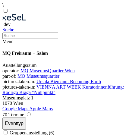
\
.dev
Suche
Menü
MQ Freiraum + Salon
Ausstellungsraum
operator:
MQ MuseumsQuartier Wien
part-of:
MQ Museumsquartier
pictures-taken-in:
Ursula Biemann: Becoming Earth
pictures-taken-in:
VIENNA ART WEEK Kuratorinnenführung:
Rodrigo Braga "Nullpunkt"
Museumsplatz 1
1070 Wien
Google Maps
Apple Maps
70 Termine
Eventtyp
Gruppenausstellung (6)