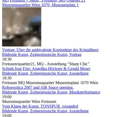
MQ Freiraum + Salon
, Freiraum, MQ Quartier 21
Museumsquartier Wien 1070, Museumsplatz 1
Vortrag: Über die ambivalente Konjunktur des Kristallinen
Bildende Kunst, Zeitgenössische Kunst, Vortrag
18:30
Freiraum/quartier21, MQ - Ausstellung "Sharp Chic"
Schnitt.Jour Fixe: Angelika Höckner & Gerald Moser
Bildende Kunst, Zeitgenössische Kunst, Ausstellung
18:30
Freiraum MQ Museumsquartier Museumsplatz 1070 Wien
Roboexotica 2007 and AiR Space opening.
Bildende Kunst, Zeitgenössische Kunst, Musikperformance
19:00
Museumsquartier Wien Freiraum
Vom Klang der Kunst. TONSPUR_expanded
Bildende Kunst, Zeitgenössische Kunst, Ausstellung
19:00