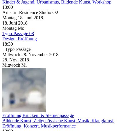
Kinder & Jugend, Urbanismus, Bildende Kunst, Workshop
13:00
Artist-in-Residence Studio O2
Montag
18. Juni
2018
18. Juni
2018
Montag
Mo
Typo-Passage 08
Design, Eröffnung
18:30
- Typo-Passage
Mittwoch
28. November
2018
28. Nov.
2018
Mittwoch
Mi
Eröffnung Brücken- & Sternenpassage
Bildende Kunst, Zeitgenössische Kunst, Musik, Klangkunst,
Eröffnung, Konzert, Musikperformance