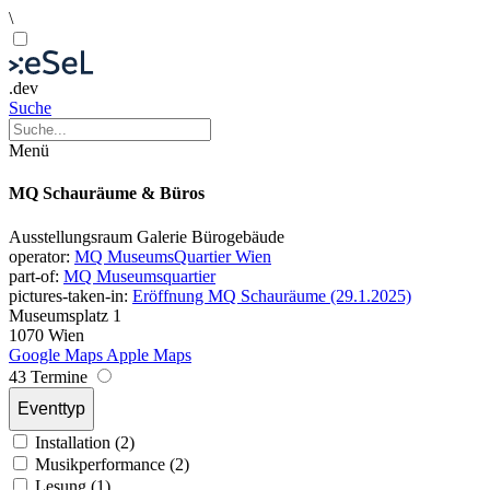
\
.dev
Suche
Menü
MQ Schauräume & Büros
Ausstellungsraum
Galerie
Bürogebäude
operator:
MQ MuseumsQuartier Wien
part-of:
MQ Museumsquartier
pictures-taken-in:
Eröffnung MQ Schauräume (29.1.2025)
Museumsplatz 1
1070 Wien
Google Maps
Apple Maps
43 Termine
Eventtyp
Installation (2)
Musikperformance (2)
Lesung (1)