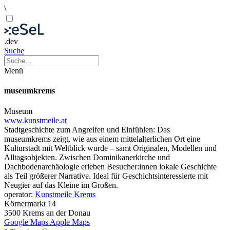
\
.dev
Suche
Menü
museumkrems
Museum
www.kunstmeile.at
Stadtgeschichte zum Angreifen und Einfühlen: Das
museumkrems zeigt, wie aus einem mittelalterlichen Ort eine
Kulturstadt mit Weltblick wurde – samt Originalen, Modellen und
Alltagsobjekten. Zwischen Dominikanerkirche und
Dachbodenarchäologie erleben Besucher:innen lokale Geschichte
als Teil größerer Narrative. Ideal für Geschichtsinteressierte mit
Neugier auf das Kleine im Großen.
operator:
Kunstmeile Krems
Körnermarkt 14
3500 Krems an der Donau
Google Maps
Apple Maps