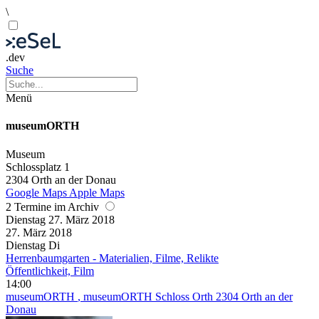
\
.dev
Suche
Menü
museumORTH
Museum
Schlossplatz 1
2304 Orth an der Donau
Google Maps
Apple Maps
2 Termine im Archiv
Dienstag
27. März
2018
27. März
2018
Dienstag
Di
Herrenbaumgarten - Materialien, Filme, Relikte
Öffentlichkeit, Film
14:00
museumORTH
, museumORTH Schloss Orth 2304 Orth an der
Donau