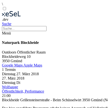
\
.dev
Suche
Menü
Naturpark Blockheide
Outdoors
Öffentlicher Raum
Blockheideweg 10
3950 Gmünd
Google Maps
Apple Maps
1 Termin
Dienstag
27. März
2018
27. März
2018
Dienstag
Di
Wolfsauge
Öffentlichkeit, Performance
21:00
Blockheide Grillensteinerstraße - Beim Schüsselwirt 3950 Gmünd (N