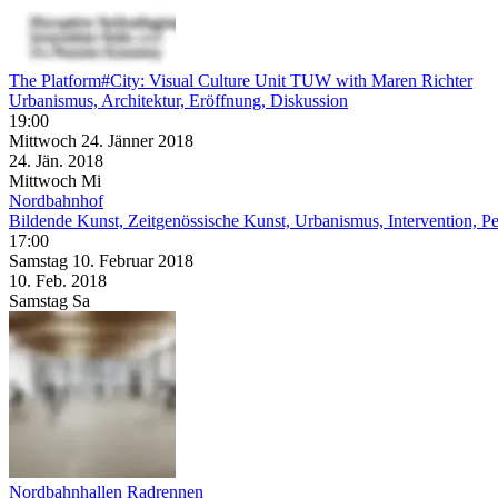
The Platform#City: Visual Culture Unit TUW with Maren Richter
Urbanismus, Architektur, Eröffnung, Diskussion
19:00
Mittwoch
24. Jänner
2018
24. Jän.
2018
Mittwoch
Mi
Nordbahnhof
Bildende Kunst, Zeitgenössische Kunst, Urbanismus, Intervention, P
17:00
Samstag
10. Februar
2018
10. Feb.
2018
Samstag
Sa
Nordbahnhallen Radrennen