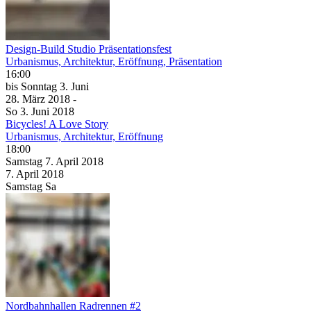
Design-Build Studio Präsentationsfest
Urbanismus, Architektur, Eröffnung, Präsentation
16:00
bis
Sonntag
3. Juni
28. März
2018
-
So
3. Juni
2018
Bicycles! A Love Story
Urbanismus, Architektur, Eröffnung
18:00
Samstag
7. April
2018
7. April
2018
Samstag
Sa
Nordbahnhallen Radrennen #2