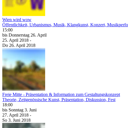
Wien wird wow
Öffentlichkeit, Urbanismus, Musik, Klangkunst, Konzert, Musikperf
15:00
bis
Donnerstag
26. April
25. April
2018
-
Do
26. April
2018
Freie Mitte - Präsentation & Information zum Gestaltungskonzept
Theorie, Zeitgenössische Kunst, Präsentation, Diskussion, Fest
18:00
bis
Sonntag
3. Juni
27. April
2018
-
So
3. Juni
2018