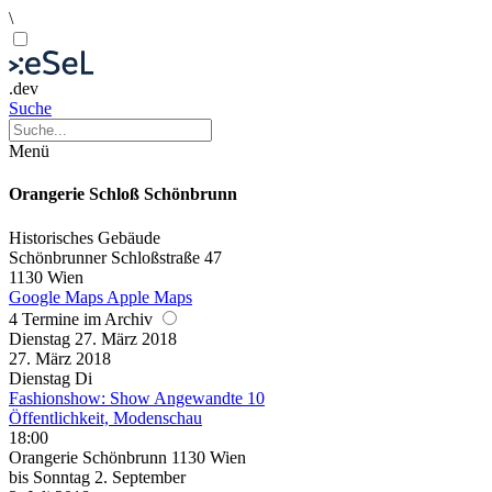
\
.dev
Suche
Menü
Orangerie Schloß Schönbrunn
Historisches Gebäude
Schönbrunner Schloßstraße 47
1130 Wien
Google Maps
Apple Maps
4 Termine im Archiv
Dienstag
27. März
2018
27. März
2018
Dienstag
Di
Fashionshow: Show Angewandte 10
Öffentlichkeit, Modenschau
18:00
Orangerie Schönbrunn 1130 Wien
bis
Sonntag
2. September