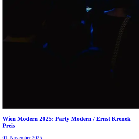
Wien Modern 2025: Party Modern / Ernst Krenek
Preis
01. November 2025