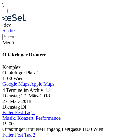
\
.dev
Suche
Menü
Ottakringer Brauerei
Komplex
Ottakringer Platz 1
1160 Wien
Google Maps
Apple Maps
4 Termine im Archiv
Dienstag
27. März
2018
27. März
2018
Dienstag
Di
Falter Fest Tag 1
Musik, Konzert, Performance
19:00
Ottakringer Brauerei Eingang Feßtgasse 1160 Wien
Falter Fest Tag 2