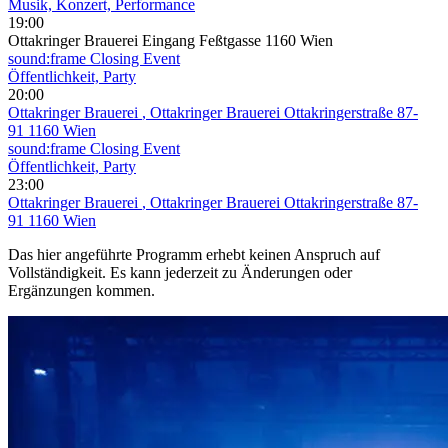
Musik, Konzert, Performance
19:00
Ottakringer Brauerei Eingang Feßtgasse 1160 Wien
sound:frame Closing Event
Öffentlichkeit, Party
20:00
Ottakringer Brauerei
, Ottakringer Brauerei Ottakringerstraße 87-
91 1160 Wien
sound:frame Closing Event
Öffentlichkeit, Party
23:00
Ottakringer Brauerei
, Ottakringer Brauerei Ottakringerstraße 87-
91 1160 Wien
Das hier angeführte Programm erhebt keinen Anspruch auf
Vollständigkeit. Es kann jederzeit zu Änderungen oder
Ergänzungen kommen.