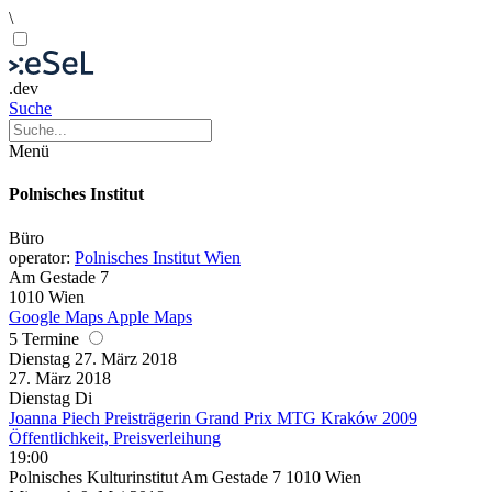
\
.dev
Suche
Menü
Polnisches Institut
Büro
operator:
Polnisches Institut Wien
Am Gestade 7
1010 Wien
Google Maps
Apple Maps
5 Termine
Dienstag
27. März
2018
27. März
2018
Dienstag
Di
Joanna Piech Preisträgerin Grand Prix MTG Kraków 2009
Öffentlichkeit, Preisverleihung
19:00
Polnisches Kulturinstitut Am Gestade 7 1010 Wien