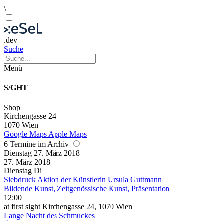
\
.dev
Suche
Menü
S/GHT
Shop
Kirchengasse 24
1070 Wien
Google Maps
Apple Maps
6 Termine im Archiv
Dienstag
27. März
2018
27. März
2018
Dienstag
Di
Siebdruck Aktion der Künstlerin Ursula Guttmann
Bildende Kunst, Zeitgenössische Kunst, Präsentation
12:00
at first sight Kirchengasse 24, 1070 Wien
Lange Nacht des Schmuckes