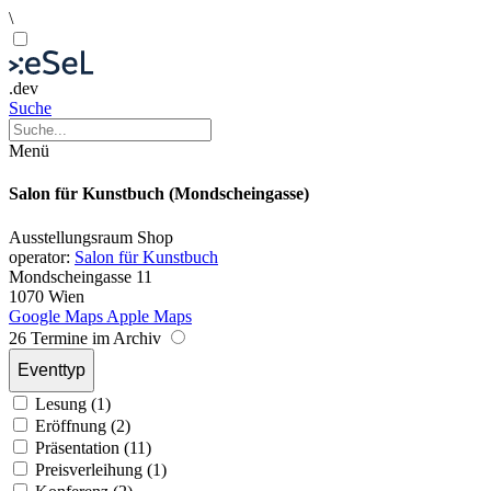
\
.dev
Suche
Menü
Salon für Kunstbuch (Mondscheingasse)
Ausstellungsraum
Shop
operator:
Salon für Kunstbuch
Mondscheingasse 11
1070 Wien
Google Maps
Apple Maps
26 Termine im Archiv
Eventtyp
Lesung (1)
Eröffnung (2)
Präsentation (11)
Preisverleihung (1)