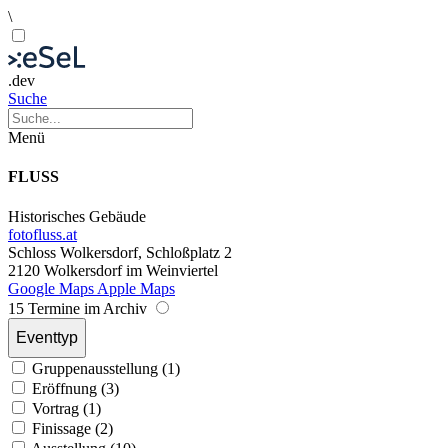
\
.dev
Suche
Menü
FLUSS
Historisches Gebäude
fotofluss.at
Schloss Wolkersdorf, Schloßplatz 2
2120 Wolkersdorf im Weinviertel
Google Maps
Apple Maps
15 Termine im Archiv
Eventtyp
Gruppenausstellung (1)
Eröffnung (3)
Vortrag (1)
Finissage (2)