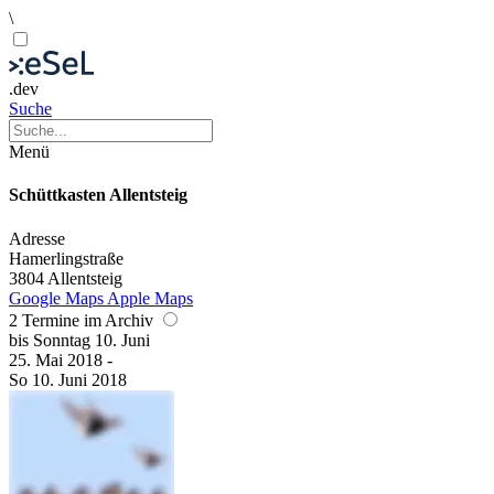
\
.dev
Suche
Menü
Schüttkasten Allentsteig
Adresse
Hamerlingstraße
3804 Allentsteig
Google Maps
Apple Maps
2 Termine im Archiv
bis
Sonntag
10. Juni
25. Mai
2018
-
So
10. Juni
2018