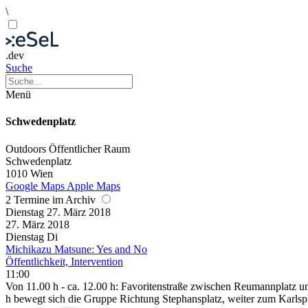
\
.dev
Suche
Menü
Schwedenplatz
Outdoors
Öffentlicher Raum
Schwedenplatz
1010 Wien
Google Maps
Apple Maps
2 Termine im Archiv
Dienstag
27. März
2018
27. März
2018
Dienstag
Di
Michikazu Matsune: Yes and No
Öffentlichkeit, Intervention
11:00
Von 11.00 h - ca. 12.00 h: Favoritenstraße zwischen Reumannplatz u
h bewegt sich die Gruppe Richtung Stephansplatz, weiter zum Karlsp