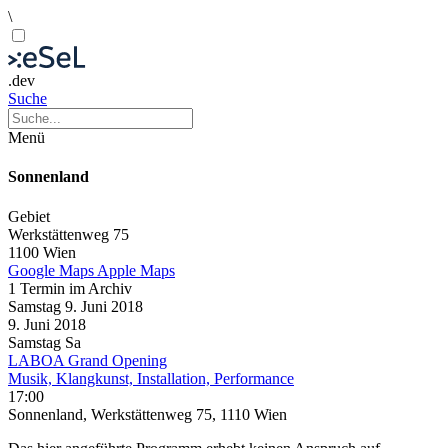
\
.dev
Suche
Menü
Sonnenland
Gebiet
Werkstättenweg 75
1100 Wien
Google Maps
Apple Maps
1 Termin im Archiv
Samstag
9. Juni
2018
9. Juni
2018
Samstag
Sa
LABOA Grand Opening
Musik, Klangkunst, Installation, Performance
17:00
Sonnenland, Werkstättenweg 75, 1110 Wien