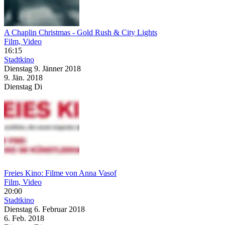
A Chaplin Christmas - Gold Rush & City Lights
Film, Video
16:15
Stadtkino
Dienstag
9. Jänner
2018
9. Jän.
2018
Dienstag
Di
Freies Kino: Filme von Anna Vasof
Film, Video
20:00
Stadtkino
Dienstag
6. Februar
2018
6. Feb.
2018