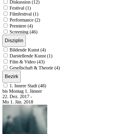
Diskussion (12)
Festival (1)
Filmfestival (1)
Performance (2)
Premiere (4)
Screening (46)
Disziplin
Bildende Kunst (4)
Darstellende Kunst (1)
Film & Video (43)
Gesellschaft & Theorie (4)
Bezirk
1. Innere Stadt (48)
bis
Montag
1. Jänner
22. Dez.
2017
-
Mo
1. Jän.
2018