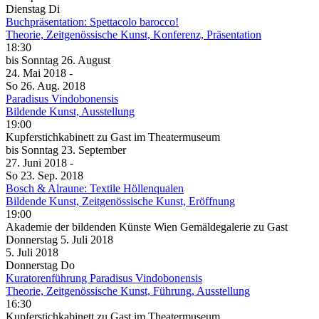
Dienstag
Di
Buchpräsentation: Spettacolo barocco!
Theorie, Zeitgenössische Kunst, Konferenz, Präsentation
18:30
bis
Sonntag
26. August
24. Mai
2018
-
So
26. Aug.
2018
Paradisus Vindobonensis
Bildende Kunst, Ausstellung
19:00
Kupferstichkabinett zu Gast im Theatermuseum
bis
Sonntag
23. September
27. Juni
2018
-
So
23. Sep.
2018
Bosch & Alraune: Textile Höllenqualen
Bildende Kunst, Zeitgenössische Kunst, Eröffnung
19:00
Akademie der bildenden Künste Wien Gemäldegalerie zu Gast
Donnerstag
5. Juli
2018
5. Juli
2018
Donnerstag
Do
Kuratorenführung Paradisus Vindobonensis
Theorie, Zeitgenössische Kunst, Führung, Ausstellung
16:30
Kupferstichkabinett zu Gast im Theatermuseum