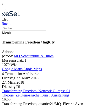
\
.dev
Suche
Menü
Transforming Freedom / tagR.tv
Adresse
part-of:
MQ Schauräume & Büros
Museumsplatz 1
1070 Wien
Google Maps
Apple Maps
4 Termine im Archiv
Dienstag
27. März
2018
27. März
2018
Dienstag
Di
Transforming Freedom: Network Glimpse 01
Theorie, Zeitgenössische Kunst, Ausstellung
19:00
Transforming Freedom, quartier21/MQ, Electric Aven