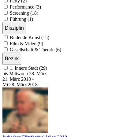
Party (2)
Performance (3)
Screening (18)
Führung (1)
Disziplin
Bildende Kunst (15)
Film & Video (9)
Gesellschaft & Theorie (6)
Bezirk
1. Innere Stadt (29)
bis
Mittwoch
28. März
21. März
2018
-
Mi
28. März
2018