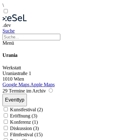
\
.dev
Suche
Menü
Urania
Werkstatt
Uraniastraße 1
1010 Wien
Google Maps
Apple Maps
29 Termine im Archiv
Eventtyp
Kunstfestival (2)
Eröffnung (3)
Konferenz (1)
Diskussion (3)
Filmfestival (15)