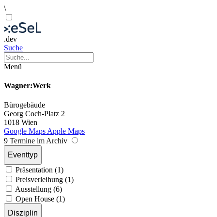
\
.dev
Suche
Menü
Wagner:Werk
Bürogebäude
Georg Coch-Platz 2
1018 Wien
Google Maps
Apple Maps
9 Termine im Archiv
Eventtyp
Präsentation (1)
Preisverleihung (1)
Ausstellung (6)
Open House (1)
Disziplin