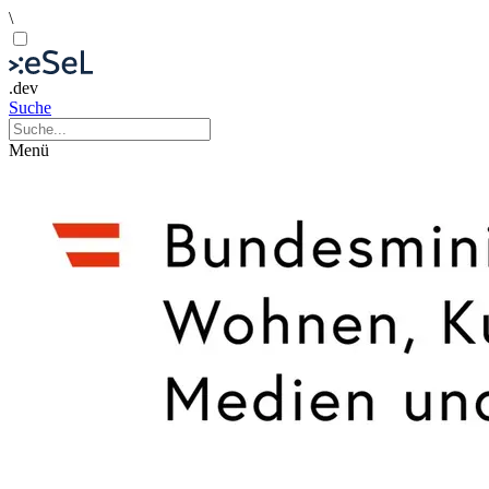
\
.dev
Suche
Menü