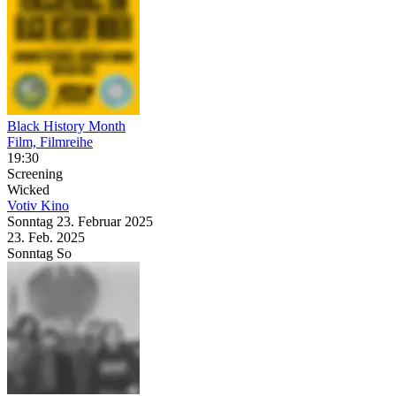
Black History Month
Film, Filmreihe
19:30
Screening
Wicked
Votiv Kino
Sonntag
23. Februar
2025
23. Feb.
2025
Sonntag
So