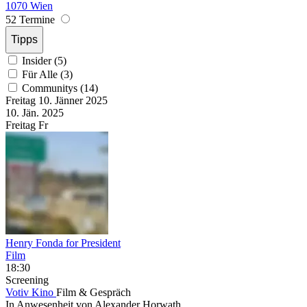
1070 Wien
52 Termine
Tipps
Insider (5)
Für Alle (3)
Communitys (14)
Freitag
10. Jänner
2025
10. Jän.
2025
Freitag
Fr
Henry Fonda for President
Film
18:30
Screening
Votiv Kino
Film & Gespräch
In Anwesenheit von Alexander Horwath