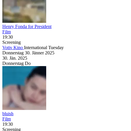
Henry Fonda for President
Film
19:30
Screening
Votiv Kino
International Tuesday
Donnerstag
30. Jänner
2025
30. Jän.
2025
Donnerstag
Do
bluish
Film
19:30
Screening