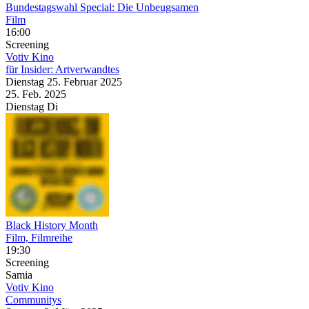
Bundestagswahl Special: Die Unbeugsamen
Film
16:00
Screening
Votiv Kino
für Insider: Artverwandtes
Dienstag
25. Februar
2025
25. Feb.
2025
Dienstag
Di
Black History Month
Film, Filmreihe
19:30
Screening
Samia
Votiv Kino
Communitys