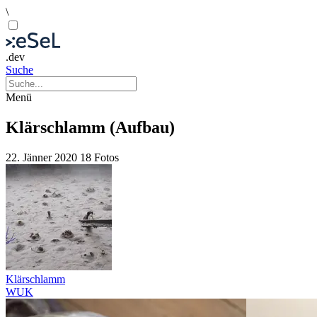
\
.dev
Suche
Menü
Klärschlamm (Aufbau)
22. Jänner 2020
18 Fotos
Klärschlamm
WUK