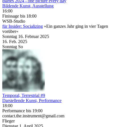
diaries 2024 - one picture every day
Bildende Kunst, Ausstellung
16:00
Finissage
bis 18:00
WSB-Studio
für Insider: Socializing
»Ein ganzes Jahr ging in vier Tagen
vorüber«
Sonntag
16. Februar
2025
16. Feb.
2025
Sonntag
So
Temporal, Terrestrial #9
Darstellende Kunst, Performance
18:00
Performance
bis 19:00
contact.the.instrument@gmail.com
Flieger
Dienstag
1. April
2025