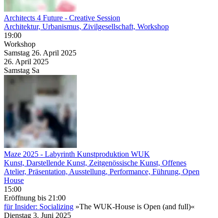
Architects 4 Future - Creative Session
Architektur, Urbanismus, Zivilgesellschaft, Workshop
19:00
Workshop
Samstag
26. April
2025
26. April
2025
Samstag
Sa
Maze 2025
- Labyrinth Kunstproduktion WUK
Kunst, Darstellende Kunst, Zeitgenössische Kunst, Offenes
Atelier, Präsentation, Ausstellung, Performance, Führung, Open
House
15:00
Eröffnung
bis 21:00
für Insider: Socializing
»The WUK-House is Open (and full)«
Dienstag
3. Juni
2025