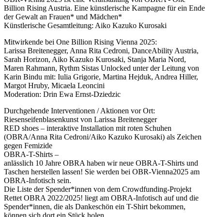
Billion Rising Austria. Eine künstlerische Kampagne für ein Ende
der Gewalt an Frauen* und Mädchen*
Künstlerische Gesamtleitung: Aiko Kazuko Kurosaki
Mitwirkende bei One Billion Rising Vienna 2025:
Larissa Breitenegger, Anna Rita Cedroni, DanceAbility Austria,
Sarah Horizon, Aiko Kazuko Kurosaki, Stanja Maria Nord,
Maren Rahmann, Rythm Sistas Unlocked unter der Leitung von
Karin Bindu mit: Iulia Grigorie, Martina Hejduk, Andrea Hiller,
Margot Hruby, Micaela Leoncini
Moderation: Drin Ewa Ernst-Dziedzic
Durchgehende Interventionen / Aktionen vor Ort:
Riesenseifenblasenkunst von Larissa Breitenegger
RED shoes – interaktive Installation mit roten Schuhen
(OBRA/Anna Rita Cedroni/Aiko Kazuko Kurosaki) als Zeichen
gegen Femizide
OBRA-T-Shirts –
anlässlich 10 Jahre OBRA haben wir neue OBRA-T-Shirts und
Taschen herstellen lassen! Sie werden bei OBR-Vienna2025 am
OBRA-Infotisch sein.
Die Liste der Spender*innen von dem Crowdfunding-Projekt
Rettet OBRA 2022/2025! liegt am OBRA-Infotisch auf und die
Spender*innen, die als Dankeschön ein T-Shirt bekommen,
können sich dort ein Stück holen.