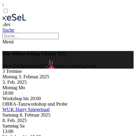
\
.dev
Suche
Menü
One Billion Rising Vienna 2025
Tanz
Zivilgesellschaft
Performance
Kundgebung
3 Termine
Montag
3. Februar
2025
3. Feb.
2025
Montag
Mo
18:00
Workshop
bis 20:00
OBRA-Tanzworkshop und Probe
WUK
Harry Spiegelsaal
Samstag
8. Februar
2025
8. Feb.
2025
Samstag
Sa
13:00