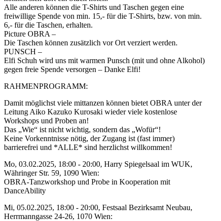
Alle anderen können die T-Shirts und Taschen gegen eine
freiwillige Spende von min. 15,- für die T-Shirts, bzw. von min.
6,- für die Taschen, erhalten.
Picture OBRA –
Die Taschen können zusätzlich vor Ort verziert werden.
PUNSCH –
Elfi Schuh wird uns mit warmen Punsch (mit und ohne Alkohol)
gegen freie Spende versorgen – Danke Elfi!
RAHMENPROGRAMM:
Damit möglichst viele mittanzen können bietet OBRA unter der
Leitung Aiko Kazuko Kurosaki wieder viele kostenlose
Workshops und Proben an!
Das „Wie“ ist nicht wichtig, sondern das „Wofür“!
Keine Vorkenntnisse nötig, der Zugang ist (fast immer)
barrierefrei und *ALLE* sind herzlichst willkommen!
Mo, 03.02.2025, 18:00 - 20:00, Harry Spiegelsaal im WUK,
Währinger Str. 59, 1090 Wien:
OBRA-Tanzworkshop und Probe in Kooperation mit
DanceAbility
Mi, 05.02.2025, 18:00 - 20:00, Festsaal Bezirksamt Neubau,
Herrmanngasse 24-26, 1070 Wien: