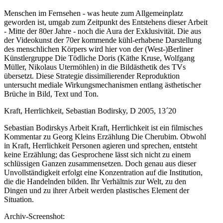
Menschen im Fernsehen - was heute zum Allgemeinplatz
geworden ist, umgab zum Zeitpunkt des Entstehens dieser Arbeit
- Mitte der 80er Jahre - noch die Aura der Exklusivität. Die aus
der Videokunst der 70er kommende kühl-erhabene Darstellung
des menschlichen Körpers wird hier von der (West-)Berliner
Künstlergruppe Die Tödliche Doris (Käthe Kruse, Wolfgang
Müller, Nikolaus Utermöhlen) in die Bildästhetik des TVs
übersetzt. Diese Strategie dissimilierender Reproduktion
untersucht mediale Wirkungsmechanismen entlang ästhetischer
Brüche in Bild, Text und Ton.
Kraft, Herrlichkeit, Sebastian Bodirsky, D 2005, 13´20
Sebastian Bodirskys Arbeit Kraft, Herrlichkeit ist ein filmisches
Kommentar zu Georg Kleins Erzählung Die Cherubim. Obwohl
in Kraft, Herrlichkeit Personen agieren und sprechen, entsteht
keine Erzählung; das Gesprochene lässt sich nicht zu einem
schlüssigen Ganzen zusammensetzen. Doch genau aus dieser
Unvollständigkeit erfolgt eine Konzentration auf die Institution,
die die Handelnden bilden. Ihr Verhältnis zur Welt, zu den
Dingen und zu ihrer Arbeit werden plastisches Element der
Situation.
Archiv-Screenshot: