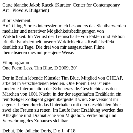
Carte blanche Jakob Racek (Kurator, Center for Contemporary
Art - Plovdiv, Bulgarien)
short statement:
An Telling Stories interessiert mich besonders das Sichtbarwerden
medialer und narrativer Möglichkeitsbedingungen von
Wirklichkeit. Im Verlust der Trennschärfe von Fakten und Fiktion
tritt die Fabriziertheit unserer Wirklichkeit als Realitätseffekt
deutlich zu Tage. Die drei von mir ausgesuchten Filme
thematisieren dies auf je eigene Weise.
Filmprogramm:
One Poem Less, Tim Blue, D 2009, 20´
Der in Berlin lebende Künstler Tim Blue, Mitglied von CHEAP,
arbeitet in verschiedenen Medien. One Poem Less ist eine
moderne Interpretation der Scheherazade-Geschichte aus den
Märchen von 1001 Nacht, in der der sagenhaften Erzählerin ein
feindseliger Zollagent gegenübergestellt wird. Sie versucht ihr
eigenes Leben durch das Unterhalten mit den Geschichten über
zwei alte Frauen zu retten. Im Laufe ihrer Erzählung werden das
Alltägliche und Dramatische von Migration, Vertreibung und
Verwehrung des Zuhauses sichtbar.
Debut, Die tödliche Doris, D o.J., 4´18