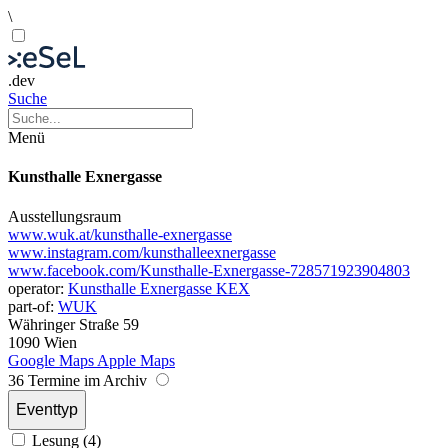
\
.dev
Suche
Menü
Kunsthalle Exnergasse
Ausstellungsraum
www.wuk.at/kunsthalle-exnergasse
www.instagram.com/kunsthalleexnergasse
www.facebook.com/Kunsthalle-Exnergasse-728571923904803
operator:
Kunsthalle Exnergasse KEX
part-of:
WUK
Währinger Straße 59
1090 Wien
Google Maps
Apple Maps
36 Termine im Archiv
Eventtyp
Lesung (4)