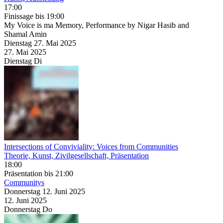
17:00
Finissage
bis 19:00
My Voice is ma Memory, Performance by Nigar Hasib and
Shamal Amin
Dienstag
27. Mai
2025
27. Mai
2025
Dienstag
Di
Intersections of Conviviality: Voices from Communities
Theorie, Kunst, Zivilgesellschaft, Präsentation
18:00
Präsentation
bis 21:00
Communitys
Donnerstag
12. Juni
2025
12. Juni
2025
Donnerstag
Do