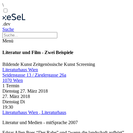
\
.dev
Suche
Menü
Literatur und Film - Zwei Beispiele
Bildende Kunst
Zeitgenössische Kunst
Screening
Literaturhaus Wien
Seidengasse 13 / Zieglergasse 26a
1070 Wien
1 Termin
Dienstag
27. März
2018
27. März
2018
Dienstag
Di
19:30
Literaturhaus Wien
, Literaturhaus
Literatur und Medien - mitSprache 2007
Edgar Allen Poes “Der Rabe” und “wenn die landschaft aufhört”