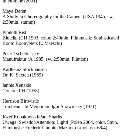
In Nomine (2001)
Maya Deren
A Study in Choreography for the Camera (USA 1945, sw,
2:30min, stumm)
Pipilotti Rist
Blutclip (CH 1993, color, 2:40min, Filmmusik: Sophisticated
Boom Boom/Netz E. Maeschi)
Peter Tscherkassky
Manufraktur (A 1985, sw, 2:58min, Filmton)
Karlheinz Stockhausen
Dr. K. Sextett (1969)
Iannis Xenakis
Concret PH (1958)
Harrison Birtwistle
Tombeau - In Memoriam Igor Strawinsky (1971)
Jòzef Robakowski/Paul Sharits
Uwaga: Swiatlo!/Attention: Light! (Polen 2004, color, 5min,
Filmmusik: Frederic Chopin, Mazurka f-moll op. 68/4)