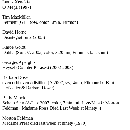
Iannis Xenakis
O-Mega (1997)
Tim MacMillan
Ferment (GB 1999, color, 5min, Filmton)
David Horne
Disintegration 2 (2003)
Karoe Goldt
Dahlia (Su/D/A 2002, color, 3:20min, Filmmusik: rashim)
Georges Aperghis
Heysel (Counter Phrases) (2002-2003)
Barbara Doser
even odd even / distilled (A 2007, sw, 4min, Filmmusik: Kurt
Hofstätter & Barbara Doser)
Bady Minck
Schein Sein (A/Lux 2007, color, 7min, mit Live-Musik: Morton
Feldman «Madame Press Died Last Week at Ninety»)
Morton Feldman
Madame Press died last week at ninety (1970)