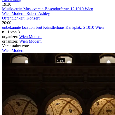
19:30
Musikverein
Musikverein Bösendorferstr. 12 1010 Wien
Wien Modern: Robert Ashley
Öffentlichkeit, Konzert
20:00
unbekannte location
brut Künstlerhaus Karlsplatz 5 1010 Wien
1 von 3
organizer:
Wien Modern
organizer:
Wien Modern
Veranstaltet von:
Wien Modern