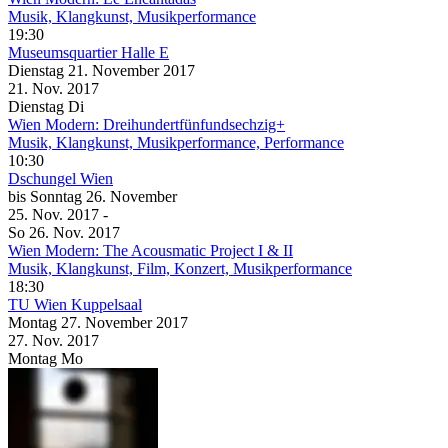
Musik, Klangkunst, Musikperformance
19:30
Museumsquartier Halle E
Dienstag
21. November
2017
21. Nov.
2017
Dienstag
Di
Wien Modern: Dreihundertfünfundsechzig+
Musik, Klangkunst, Musikperformance, Performance
10:30
Dschungel Wien
bis
Sonntag
26. November
25. Nov.
2017
-
So
26. Nov.
2017
Wien Modern: The Acousmatic Project I & II
Musik, Klangkunst, Film, Konzert, Musikperformance
18:30
TU Wien
Kuppelsaal
Montag
27. November
2017
27. Nov.
2017
Montag
Mo