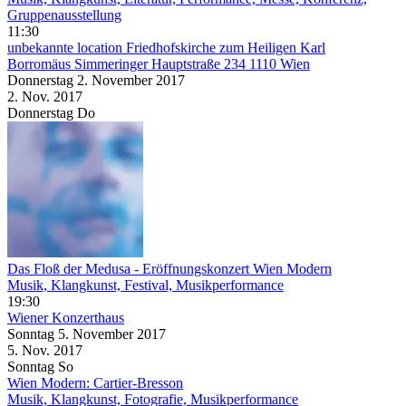
Gruppenausstellung
11:30
unbekannte location
Friedhofskirche zum Heiligen Karl
Borromäus Simmeringer Hauptstraße 234 1110 Wien
Donnerstag
2. November
2017
2. Nov.
2017
Donnerstag
Do
Das Floß der Medusa - Eröffnungskonzert Wien Modern
Musik, Klangkunst, Festival, Musikperformance
19:30
Wiener Konzerthaus
Sonntag
5. November
2017
5. Nov.
2017
Sonntag
So
Wien Modern: Cartier-Bresson
Musik, Klangkunst, Fotografie, Musikperformance