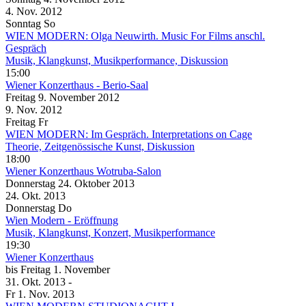
4. Nov.
2012
Sonntag
So
WIEN MODERN: Olga Neuwirth. Music For Films anschl.
Gespräch
Musik, Klangkunst, Musikperformance, Diskussion
15:00
Wiener Konzerthaus
- Berio-Saal
Freitag
9. November
2012
9. Nov.
2012
Freitag
Fr
WIEN MODERN: Im Gespräch. Interpretations on Cage
Theorie, Zeitgenössische Kunst, Diskussion
18:00
Wiener Konzerthaus
Wotruba-Salon
Donnerstag
24. Oktober
2013
24. Okt.
2013
Donnerstag
Do
Wien Modern - Eröffnung
Musik, Klangkunst, Konzert, Musikperformance
19:30
Wiener Konzerthaus
bis
Freitag
1. November
31. Okt.
2013
-
Fr
1. Nov.
2013