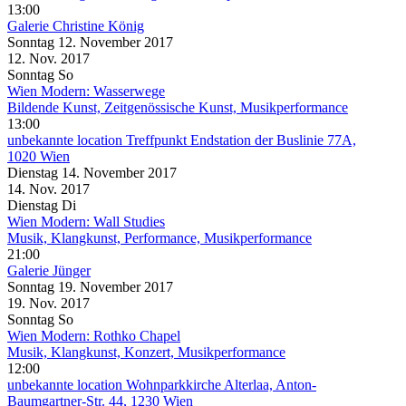
13:00
Galerie Christine König
Sonntag
12. November
2017
12. Nov.
2017
Sonntag
So
Wien Modern: Wasserwege
Bildende Kunst, Zeitgenössische Kunst, Musikperformance
13:00
unbekannte location
Treffpunkt Endstation der Buslinie 77A,
1020 Wien
Dienstag
14. November
2017
14. Nov.
2017
Dienstag
Di
Wien Modern: Wall Studies
Musik, Klangkunst, Performance, Musikperformance
21:00
Galerie Jünger
Sonntag
19. November
2017
19. Nov.
2017
Sonntag
So
Wien Modern: Rothko Chapel
Musik, Klangkunst, Konzert, Musikperformance
12:00
unbekannte location
Wohnparkkirche Alterlaa, Anton-
Baumgartner-Str. 44, 1230 Wien