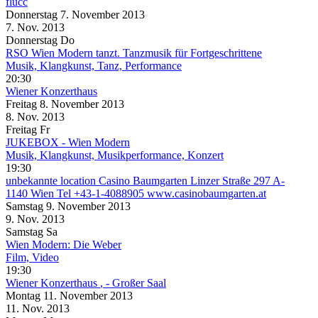
flucc
Donnerstag
7. November
2013
7. Nov.
2013
Donnerstag
Do
RSO Wien Modern tanzt. Tanzmusik für Fortgeschrittene
Musik, Klangkunst, Tanz, Performance
20:30
Wiener Konzerthaus
Freitag
8. November
2013
8. Nov.
2013
Freitag
Fr
JUKEBOX - Wien Modern
Musik, Klangkunst, Musikperformance, Konzert
19:30
unbekannte location
Casino Baumgarten Linzer Straße 297 A-
1140 Wien Tel +43-1-4088905 www.casinobaumgarten.at
Samstag
9. November
2013
9. Nov.
2013
Samstag
Sa
Wien Modern: Die Weber
Film, Video
19:30
Wiener Konzerthaus
, - Großer Saal
Montag
11. November
2013
11. Nov.
2013