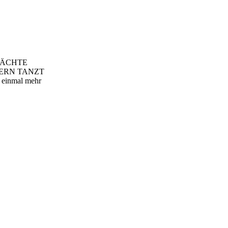
ioNÄCHTE
 MODERN TANZT
l einmal mehr