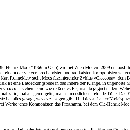
e-Henrik Moe (*1966 in Oslo) widmet Wien Modern 2009 ein ausführl
u einem der vielversprechendsten und radikalsten Komponisten zeitge
n Kari Ronnekleiv steht Moes faszinierender Zyklus «Ciaccona», dem 
sik ist eine Entdeckungsreise in das Innere der Klänge, in ungehörte M
r Ciaccona stehen Töne wie reißendes Eis, man begegnet stillem Weh
mal zarte, mal ausgemergelte, mal schmerzlich schreiende Töne. Das En
sie hat alles gesagt, was es zu sagen gibt. Und das auf einer Nadelspitz
wei Werke jenes Komponisten das Programm, bei dem Ole-Henrik Moe 
rt und eine der international renommiertesten Plattformen für aktuel