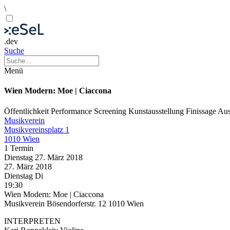
\
.dev
Suche
Menü
Wien Modern: Moe | Ciaccona
Öffentlichkeit
Performance
Screening
Kunstausstellung
Finissage
Aus
Musikverein
Musikvereinsplatz 1
1010 Wien
1 Termin
Dienstag
27. März
2018
27. März
2018
Dienstag
Di
19:30
Wien Modern: Moe | Ciaccona
Musikverein Bösendorferstr. 12 1010 Wien
INTERPRETEN