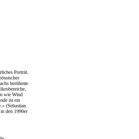
iches Porträt.
nössischer
Bachs berühmte
ikrobereiche,
en wie Wind
de ist ein
e.» (Sebastian
in den 1990er
le