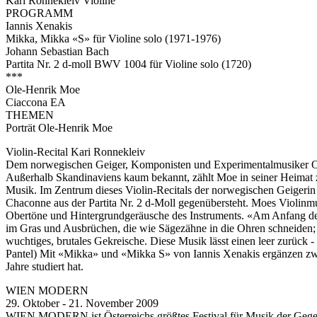
Kari Ronnekleiv Violine
PROGRAMM
Iannis Xenakis
Mikka, Mikka «S» für Violine solo (1971-1976)
Johann Sebastian Bach
Partita Nr. 2 d-moll BWV 1004 für Violine solo (1720)
***
Ole-Henrik Moe
Ciaccona EA
THEMEN
Porträt Ole-Henrik Moe
Violin-Recital Kari Ronnekleiv
Dem norwegischen Geiger, Komponisten und Experimentalmusiker Ol
Außerhalb Skandinaviens kaum bekannt, zählt Moe in seiner Heimat z
Musik. Im Zentrum dieses Violin-Recitals der norwegischen Geigeri
Chaconne aus der Partita Nr. 2 d-Moll gegenübersteht. Moes Violinmu
Obertöne und Hintergrundgeräusche des Instruments. «Am Anfang de
im Gras und Ausbrüchen, die wie Sägezähne in die Ohren schneiden; 
wuchtiges, brutales Gekreische. Diese Musik lässt einen leer zurück - 
Pantel) Mit «Mikka» und «Mikka S» von Iannis Xenakis ergänzen z
Jahre studiert hat.
WIEN MODERN
29. Oktober - 21. November 2009
WIEN MODERN ist Österreichs größtes Festival für Musik der Gegenwa