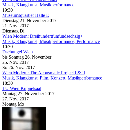
Musik, Klangkunst, Musikperformance
19:30
Museumsquartier Halle E
Dienstag
21. November
2017
21. Nov.
2017
Dienstag
Di
Wien Modern: Dreihundertfünfundsechzig+
Musik, Klangkunst, Musikperformance, Performance
10:30
Dschungel Wien
bis
Sonntag
26. November
25. Nov.
2017
-
So
26. Nov.
2017
Wien Modern: The Acousmatic Project I & II
Musik, Klangkunst, Film, Konzert, Musikperformance
18:30
TU Wien
Kuppelsaal
Montag
27. November
2017
27. Nov.
2017
Montag
Mo