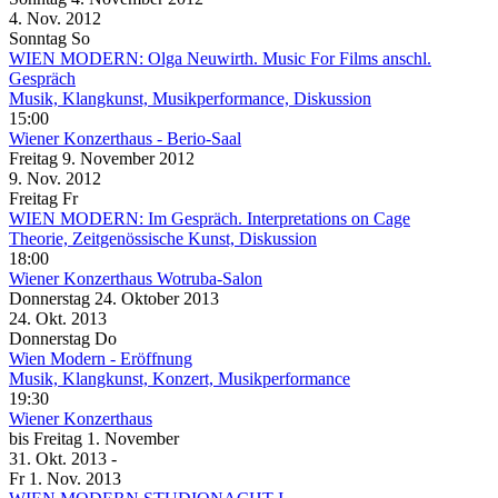
4. Nov.
2012
Sonntag
So
WIEN MODERN: Olga Neuwirth. Music For Films anschl.
Gespräch
Musik, Klangkunst, Musikperformance, Diskussion
15:00
Wiener Konzerthaus
- Berio-Saal
Freitag
9. November
2012
9. Nov.
2012
Freitag
Fr
WIEN MODERN: Im Gespräch. Interpretations on Cage
Theorie, Zeitgenössische Kunst, Diskussion
18:00
Wiener Konzerthaus
Wotruba-Salon
Donnerstag
24. Oktober
2013
24. Okt.
2013
Donnerstag
Do
Wien Modern - Eröffnung
Musik, Klangkunst, Konzert, Musikperformance
19:30
Wiener Konzerthaus
bis
Freitag
1. November
31. Okt.
2013
-
Fr
1. Nov.
2013