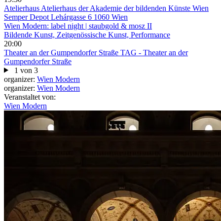
Atelierhaus
Atelierhaus der Akademie der bildenden Künste Wien
Semper Depot Lehárgasse 6 1060 Wien
Wien Modern: label night | staubgold & mosz II
Bildende Kunst, Zeitgenössische Kunst, Performance
20:00
Theater an der Gumpendorfer Straße
TAG - Theater an der
Gumpendorfer Straße
1 von 3
organizer:
Wien Modern
organizer:
Wien Modern
Veranstaltet von:
Wien Modern