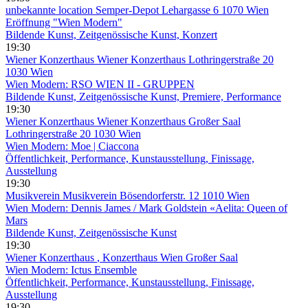
unbekannte location
Semper-Depot Lehargasse 6 1070 Wien
Eröffnung "Wien Modern"
Bildende Kunst, Zeitgenössische Kunst, Konzert
19:30
Wiener Konzerthaus
Wiener Konzerthaus Lothringerstraße 20
1030 Wien
Wien Modern: RSO WIEN II - GRUPPEN
Bildende Kunst, Zeitgenössische Kunst, Premiere, Performance
19:30
Wiener Konzerthaus
Wiener Konzerthaus Großer Saal
Lothringerstraße 20 1030 Wien
Wien Modern: Moe | Ciaccona
Öffentlichkeit, Performance, Kunstausstellung, Finissage,
Ausstellung
19:30
Musikverein
Musikverein Bösendorferstr. 12 1010 Wien
Wien Modern: Dennis James / Mark Goldstein «Aelita: Queen of
Mars
Bildende Kunst, Zeitgenössische Kunst
19:30
Wiener Konzerthaus
, Konzerthaus Wien Großer Saal
Wien Modern: Ictus Ensemble
Öffentlichkeit, Performance, Kunstausstellung, Finissage,
Ausstellung
19:30