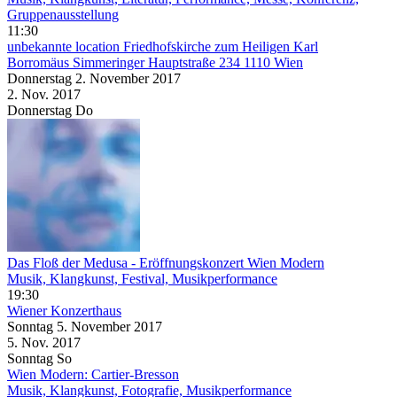
Gruppenausstellung
11:30
unbekannte location
Friedhofskirche zum Heiligen Karl
Borromäus Simmeringer Hauptstraße 234 1110 Wien
Donnerstag
2. November
2017
2. Nov.
2017
Donnerstag
Do
Das Floß der Medusa - Eröffnungskonzert Wien Modern
Musik, Klangkunst, Festival, Musikperformance
19:30
Wiener Konzerthaus
Sonntag
5. November
2017
5. Nov.
2017
Sonntag
So
Wien Modern: Cartier-Bresson
Musik, Klangkunst, Fotografie, Musikperformance