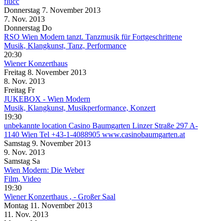
flucc
Donnerstag
7. November
2013
7. Nov.
2013
Donnerstag
Do
RSO Wien Modern tanzt. Tanzmusik für Fortgeschrittene
Musik, Klangkunst, Tanz, Performance
20:30
Wiener Konzerthaus
Freitag
8. November
2013
8. Nov.
2013
Freitag
Fr
JUKEBOX - Wien Modern
Musik, Klangkunst, Musikperformance, Konzert
19:30
unbekannte location
Casino Baumgarten Linzer Straße 297 A-
1140 Wien Tel +43-1-4088905 www.casinobaumgarten.at
Samstag
9. November
2013
9. Nov.
2013
Samstag
Sa
Wien Modern: Die Weber
Film, Video
19:30
Wiener Konzerthaus
, - Großer Saal
Montag
11. November
2013
11. Nov.
2013