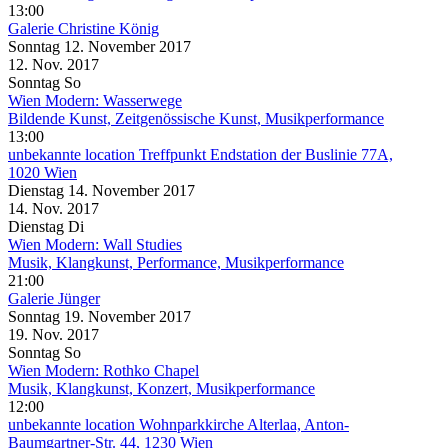
13:00
Galerie Christine König
Sonntag
12. November
2017
12. Nov.
2017
Sonntag
So
Wien Modern: Wasserwege
Bildende Kunst, Zeitgenössische Kunst, Musikperformance
13:00
unbekannte location
Treffpunkt Endstation der Buslinie 77A,
1020 Wien
Dienstag
14. November
2017
14. Nov.
2017
Dienstag
Di
Wien Modern: Wall Studies
Musik, Klangkunst, Performance, Musikperformance
21:00
Galerie Jünger
Sonntag
19. November
2017
19. Nov.
2017
Sonntag
So
Wien Modern: Rothko Chapel
Musik, Klangkunst, Konzert, Musikperformance
12:00
unbekannte location
Wohnparkkirche Alterlaa, Anton-
Baumgartner-Str. 44, 1230 Wien