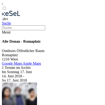
\
.dev
Suche
Menü
Alte Donau - Romaplatz
Outdoors
Öffentlicher Raum
Romaplatz
1210 Wien
Google Maps
Apple Maps
1 Termin im Archiv
bis
Sonntag
17. Juni
14. Juni
2018
-
So
17. Juni
2018